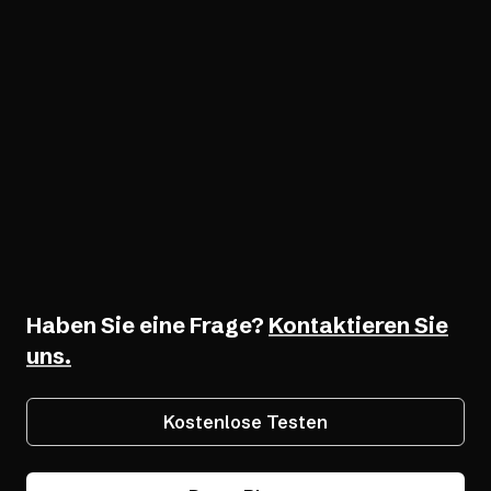
Rechtliche Unterstützung
AudioEye-Garantie
Softwareentwicklung
Entwicklertools
Haben Sie eine Frage?
Kontaktieren Sie
uns.
Kostenlose Testen