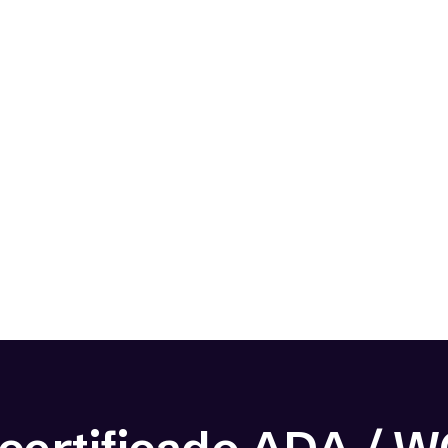
Competencia
Mejora tu SEO y destaca entre
tus competidores con contenido
online más accesible.