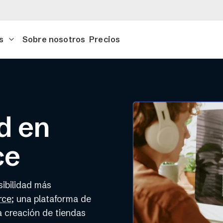
s
Sobre nosotros
Precios
d en
ce
ibilidad más
(
rce
; una plataforma de
o
a creación de tiendas