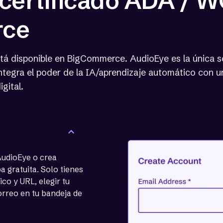
certificado ADA / 
rce
tá disponible en BigCommerce. AudioEye es la única so
 integra el poder de la IA/aprendizaje automático con 
gital.
 AudioEye o crea
 gratuita. Solo tienes
co y URL, elegir tu
orreo en tu bandeja de