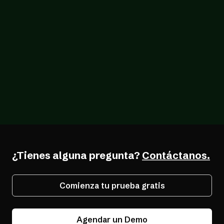
Blog
21/05/2026
La lista de verificación completa de WCAG
2.1 AA para la accesibilidad web
¿Tienes alguna pregunta?
Contáctanos.
Comienza tu prueba gratis
Agendar un Demo